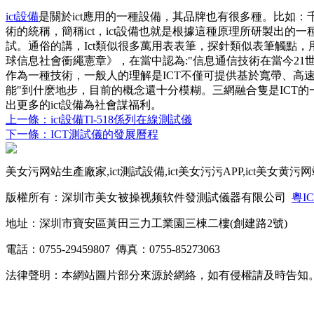
ict設備
是關於ict應用的一種設備，其品牌也有很多種。比如：千百順、捷
術的統稱，簡稱ict，ict設備也就是根據這種原理所研製
試。通俗的講，Ict類似很多萬用表表筆，探針類似表筆觸點，
球信息社會衝繩憲章》，在當中認為:"信息通信技術在當今2
作為一種技術，一般人的理解是ICT不僅可提供基於寬帶、高
能"到什麽地步，目前的概念還十分模糊。三網融合隻是ICT
出更多的ict設備為社會謀福利。
上一條：ict設備Tl-518係列在線測試儀
下一條：ICT測試儀的發展曆程
美女污网站生產廠家,ict測試設備,ict美女污污APP,ict美女黄污
版權所有：深圳市美女被操视频软件發測試儀器有限公司
粵IC
地址：深圳市寶安區黃田三力工業園三棟二樓(創建路2號)
電話：0755-29459807 傳真：0755-85273063
法律聲明：本網站圖片部分來源於網絡，如有侵權請及時告知