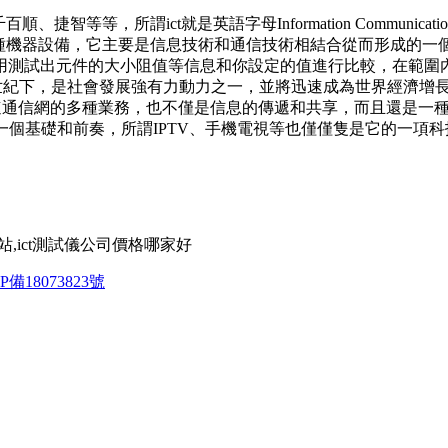
智等等，所謂ict就是英語字母Information Communicat
出的一種機器設備，它主要是信息技術和通信技術相結合從而形成的
用測試出元件的大小阻值等信息和你設定的值進行比較，在範圍內的P
1世紀下，是社會發展強有力動力之一，並將迅速成為世界經濟增長
速通信網的多種業務，也不僅是信息的傳遞和共享，而且還是一
的一個基礎和前奏，所謂IPTV、手機電視等也僅僅隻是它的一
网站,ict測試儀公司價格哪家好
P備18073823號
。