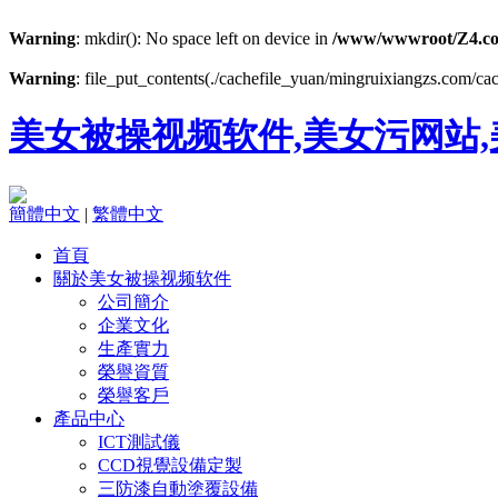
Warning
: mkdir(): No space left on device in
/www/wwwroot/Z4.co
Warning
: file_put_contents(./cachefile_yuan/mingruixiangzs.com/cac
美女被操视频软件,美女污网站,
簡體中文
|
繁體中文
首頁
關於美女被操视频软件
公司簡介
企業文化
生產實力
榮譽資質
榮譽客戶
產品中心
ICT測試儀
CCD視覺設備定製
三防漆自動塗覆設備