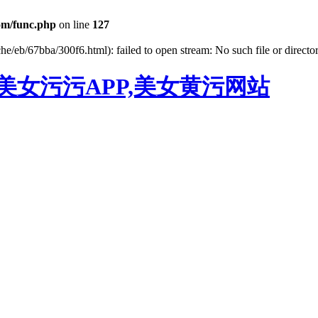
m/func.php
on line
127
he/eb/67bba/300f6.html): failed to open stream: No such file or directo
美女污污APP,美女黄污网站