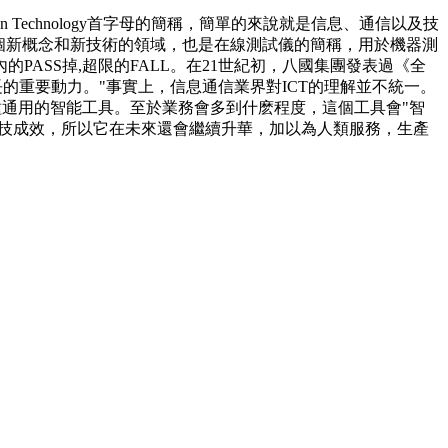
ion Technology首字母的簡稱，簡單的來說就是信息、通信以及技
一個新概念和新技術的領域，也是在線測試儀的簡稱，用於機器測
ASS掉,超限的FALL。在21世紀初，八國集團發表過《全
的重要動力。"事實上，信息通信業界對ICT的理解並不統一。
種通用的智能工具。至於業務會多到什麽程度，這個工具會"智
項科技成效，所以它在未來還會繼續升華，加以為人類服務，生產