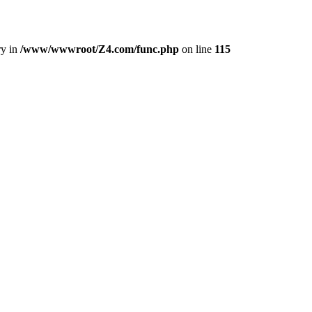
ry in
/www/wwwroot/Z4.com/func.php
on line
115